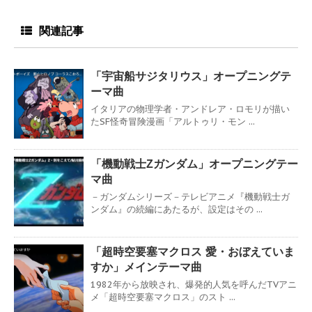
関連記事
「宇宙船サジタリウス」オープニングテ
ーマ曲
イタリアの物理学者・アンドレア・ロモリが描い
たSF怪奇冒険漫画「アルトゥリ・モン ...
「機動戦士Ζガンダム」オープニングテー
マ曲
－ガンダムシリーズ－テレビアニメ『機動戦士ガ
ンダム』の続編にあたるが、設定はその ...
「超時空要塞マクロス 愛・おぼえていま
すか」メインテーマ曲
1982年から放映され、爆発的人気を呼んだTVアニ
メ「超時空要塞マクロス」のスト ...