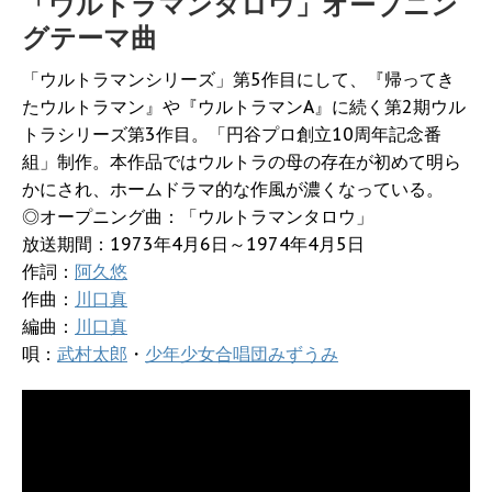
「ウルトラマンタロウ」オープニン
グテーマ曲
「ウルトラマンシリーズ」第5作目にして、『帰ってき
たウルトラマン』や『ウルトラマンA』に続く第2期ウル
トラシリーズ第3作目。「円谷プロ創立10周年記念番
組」制作。本作品ではウルトラの母の存在が初めて明ら
かにされ、ホームドラマ的な作風が濃くなっている。
◎オープニング曲：「ウルトラマンタロウ」
放送期間：1973年4月6日～1974年4月5日
作詞：
阿久悠
作曲：
川口真
編曲：
川口真
唄：
武村太郎
・
少年少女合唱団みずうみ