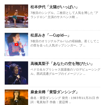
松本伊代「太陽がいっぱい」
7枚目のシングル。二枚目として人気を博した ”ア
ランドロン” 主演のサスペンス映 ...
松原みき「―Cupid―」
3枚目のオリジナルアルバムの収録曲。若くしてこ
の世を去った人気ポップシンガー。ブ ...
高橋真梨子「あなたの空を翔びたい」
ペドロ&カプリシャス脱退後のソロデビューシング
ル。西武流通グループのイメージソン ...
麻倉未稀「黄昏ダンシング」
曲名：黄昏ダンシング 発売：1983年11月21日 作
詞：竜真知子 作曲：渡辺博 ...