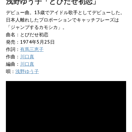
浅野ゆう子「とびだせ初恋」
デビュー曲。13歳でアイドル歌手としてデビューした。
日本人離れしたプロポーションでキャッチフレーズは
「ジャンプするカモシカ」。
曲名：とびだせ初恋
発売：1974年5月25日
作詞：
有馬三恵子
作曲：
川口真
編曲：
川口真
唄：
浅野ゆう子