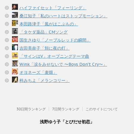
ハイファイセット「フィーリング」
桑江知子「私のハートはストップモーション」
本田路津子「風がはこぶもの」
「タケダ薬品」CMソング
国生さゆり「ノーブルレッドの瞬間」
吉田美奈子「頬に夜の灯」
「サインはV」オープニングテーマ曲
Wink「涙をみせないで 〜Boys Don't Cry〜」
オヨネーズ「麦畑」
梓みちよ「メランコリー」
30日間ランキング
7日間ランキング
このサイトについて
浅野ゆう子「とびだせ初恋」