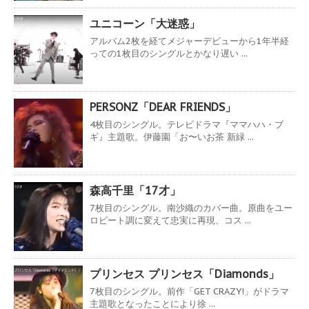
ユニコーン「大迷惑」
アルバム2枚を経てメジャーデビューから1年半経
っての1枚目のシングルとかなり遅い ...
PERSONZ「DEAR FRIENDS」
4枚目のシングル。テレビドラマ『ママハハ・ブ
ギ』主題歌。伊藤園「お〜いお茶 新緑 ...
森高千里「17才」
7枚目のシングル。南沙織のカバー曲。原曲をユー
ロビート調に変えて忠実に再現、コス ...
プリンセス プリンセス「Diamonds」
7枚目のシングル。前作「GET CRAZY!」がドラマ
主題歌となったことにより徐 ...