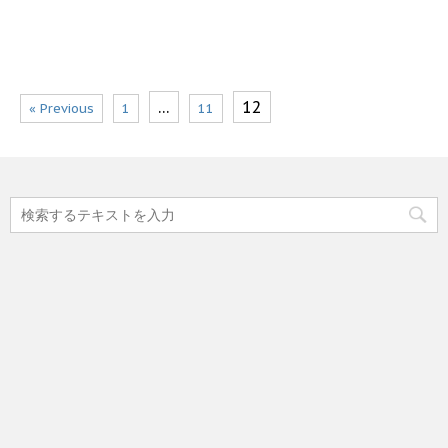
…
12
« Previous
1
11