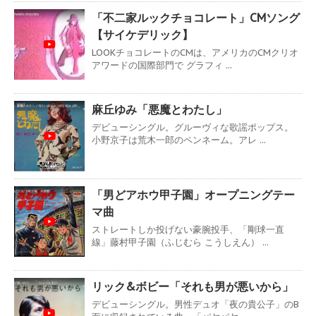
「不二家ルックチョコレート」CMソング
【サイケデリック】
LOOKチョコレートのCMは、アメリカのCMクリオ
アワードの国際部門で グラフィ ...
麻丘ゆみ「悪魔とわたし」
デビューシングル。グルーヴィな歌謡ポップス。
小野京子は荒木一郎のペンネーム。アレ ...
「男どアホウ甲子園」オープニングテー
マ曲
ストレートしか投げない豪腕投手、「剛球一直
線」藤村甲子園（ふじむら こうしえん） ...
リック&ボビー「それも男が悪いから」
デビューシングル。男性デュオ「夜の貴公子」のB