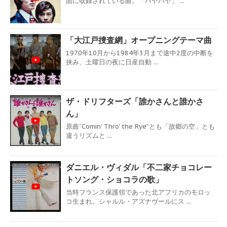
面に収録されている曲。「パヤパヤ」 ...
「大江戸捜査網」オープニングテーマ曲
1970年10月から1984年3月まで途中2度の中断を
挟み、土曜日の夜に日産自動 ...
ザ・ドリフターズ「誰かさんと誰かさ
ん」
原曲“Comin' Thro' the Rye”とも「故郷の空」とも
違うリズムと ...
ダニエル・ヴィダル「不二家チョコレー
トソング・ショコラの歌」
当時フランス保護領であった北アフリカのモロッ
コ生まれ。シャルル・アズナヴールにス ...