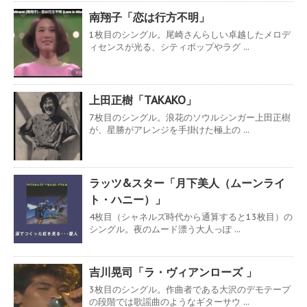
南翔子「恋は行方不明」
1枚目のシングル。尾崎さんらしい卓越したメロデ
ィセンスが光る、シティポップやラグ ...
上田正樹「TAKAKO」
7枚目のシングル。浪花のソウルシンガー上田正樹
が、星勝がアレンジを手掛けた極上の ...
ラッツ&スター「月下美人（ムーンライ
ト・ハニー）」
4枚目（シャネルズ時代から通算すると13枚目）の
シングル。夜のムード漂う大人っぽ ...
吉川晃司「ラ・ヴィアンローズ 」
3枚目のシングル。作曲者である大沢のデモテープ
の段階では歌謡曲のようなギターサウ ...