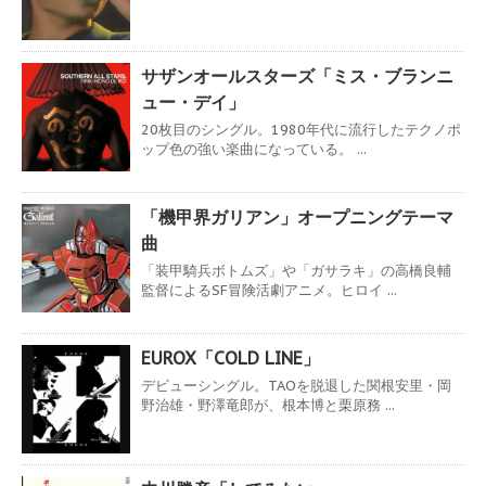
サザンオールスターズ「ミス・ブランニ
ュー・デイ」
20枚目のシングル。1980年代に流行したテクノポ
ップ色の強い楽曲になっている。 ...
「機甲界ガリアン」オープニングテーマ
曲
「装甲騎兵ボトムズ」や「ガサラキ」の高橋良輔
監督によるSF冒険活劇アニメ。ヒロイ ...
EUROX「COLD LINE」
デビューシングル。TAOを脱退した関根安里・岡
野治雄・野澤竜郎が、根本博と栗原務 ...