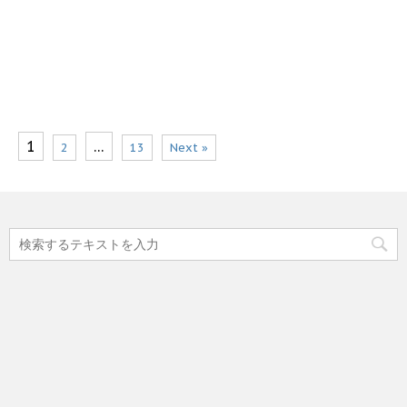
1
…
2
13
Next »