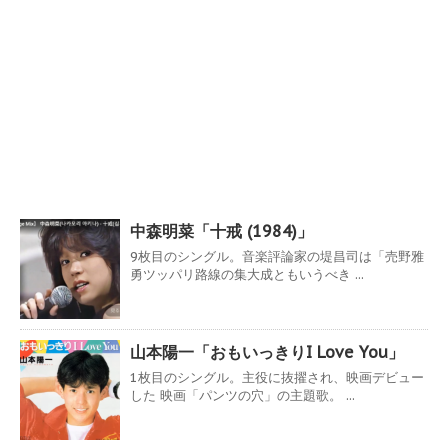
中森明菜「十戒 (1984)」
9枚目のシングル。音楽評論家の堤昌司は「売野雅
勇ツッパリ路線の集大成ともいうべき ...
山本陽一「おもいっきりI Love You」
1枚目のシングル。主役に抜擢され、映画デビュー
した 映画「パンツの穴」の主題歌。 ...