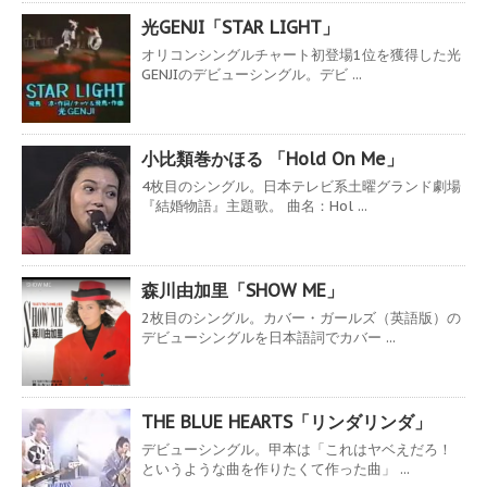
光GENJI「STAR LIGHT」
オリコンシングルチャート初登場1位を獲得した光
GENJIのデビューシングル。デビ ...
小比類巻かほる 「Hold On Me」
4枚目のシングル。日本テレビ系土曜グランド劇場
『結婚物語』主題歌。 曲名：Hol ...
森川由加里「SHOW ME」
2枚目のシングル。カバー・ガールズ（英語版）の
デビューシングルを日本語詞でカバー ...
THE BLUE HEARTS「リンダリンダ」
デビューシングル。甲本は「これはヤベえだろ！
というような曲を作りたくて作った曲」 ...