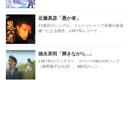
近藤真彦「愚か者」
22枚目のシングル。ミュージシャンで俳優の萩原
健一による競作。1987年レコード ...
徳永英明「輝きながら…」
1987年のフジカラー・スーパーHRのCMソング
（南野陽子が出演）。4枚目のシン ...