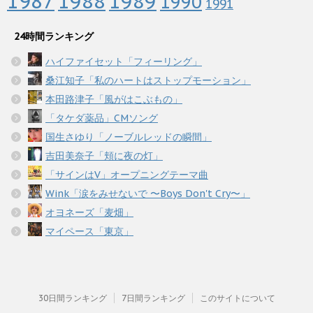
1987
1988
1989
1990
1991
24時間ランキング
ハイファイセット「フィーリング」
桑江知子「私のハートはストップモーション」
本田路津子「風がはこぶもの」
「タケダ薬品」CMソング
国生さゆり「ノーブルレッドの瞬間」
吉田美奈子「頬に夜の灯」
「サインはV」オープニングテーマ曲
Wink「涙をみせないで 〜Boys Don't Cry〜」
オヨネーズ「麦畑」
マイペース「東京」
30日間ランキング
7日間ランキング
このサイトについて