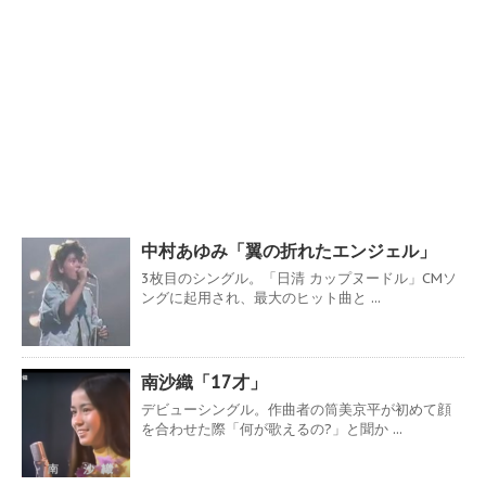
中村あゆみ「翼の折れたエンジェル」
3枚目のシングル。「日清 カップヌードル」CMソ
ングに起用され、最大のヒット曲と ...
南沙織「17才」
デビューシングル。作曲者の筒美京平が初めて顔
を合わせた際「何が歌えるの?」と聞か ...