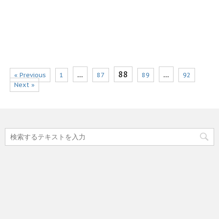
…
88
…
« Previous
1
87
89
92
Next »