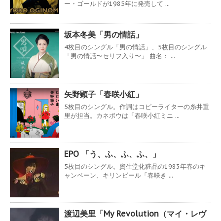
ー・ゴールドが1985年に発売して ...
坂本冬美「男の情話」
4枚目のシングル「男の情話」、5枚目のシングル
「男の情話〜セリフ入り〜」 曲名： ...
矢野顕子「春咲小紅」
5枚目のシングル。作詞はコピーライターの糸井重
里が担当。カネボウは「春咲小紅ミニ ...
EPO 「う、ふ、ふ、ふ、」
5枚目のシングル。資生堂化粧品の1983年春のキ
ャンペーン、キリンビール「春咲き ...
渡辺美里「My Revolution（マイ・レヴ