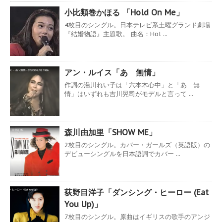
小比類巻かほる 「Hold On Me」
4枚目のシングル。日本テレビ系土曜グランド劇場
『結婚物語』主題歌。 曲名：Hol ...
アン・ルイス「あゝ無情」
作詞の湯川れい子は「六本木心中」と「あゝ無
情」はいずれも吉川晃司がモデルと言って ...
森川由加里「SHOW ME」
2枚目のシングル。カバー・ガールズ（英語版）の
デビューシングルを日本語詞でカバー ...
荻野目洋子「ダンシング・ヒーロー (Eat
You Up)」
7枚目のシングル。原曲はイギリスの歌手のアンジ