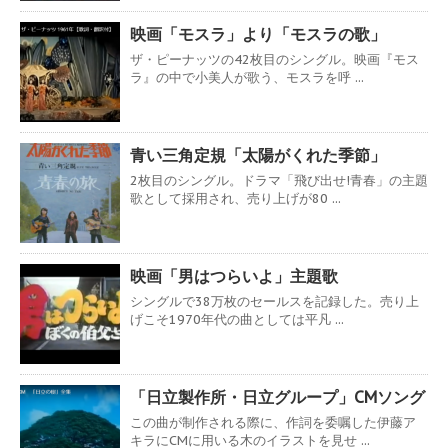
映画「モスラ」より「モスラの歌」
ザ・ピーナッツの42枚目のシングル。映画『モス
ラ』の中で小美人が歌う、モスラを呼 ...
青い三角定規「太陽がくれた季節」
2枚目のシングル。ドラマ「飛び出せ!青春」の主題
歌として採用され、売り上げが80 ...
映画「男はつらいよ」主題歌
シングルで38万枚のセールスを記録した。売り上
げこそ1970年代の曲としては平凡 ...
「日立製作所・日立グループ」CMソング
この曲が制作される際に、作詞を委嘱した伊藤ア
キラにCMに用いる木のイラストを見せ ...