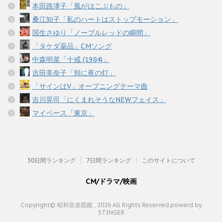
本田路津子「風がはこぶもの」
桑江知子「私のハートはストップモーション」
国生さゆり「ノーブルレッドの瞬間」
「タケダ薬品」CMソング
中森明菜「十戒 (1984)」
吉田美奈子「頬に夜の灯」
「サインはV」オープニングテーマ曲
吉川晃司「にくまれそうなNEWフェイス」
マイペース「東京」
30日間ランキング
7日間ランキング
このサイトについて
CM/ドラマ/映画
Copyright© 昭和音楽図鑑 , 2026 All Rights Reserved.
powerd by
STINGER