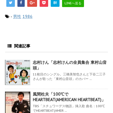
B!
LINEへ送る
-
男性
1986
関連記事
志村けん「志村けんの全員集合 東村山音
頭」
11枚目のシングル。三橋美智也さんと下谷二三子
さんが歌った「東村山音頭」のカバー ...
風間杜夫「100℃で
HEARTBEAT(AMERICAN HEARTBEAT)」
TBS「スチュワーデス物語」挿入歌 曲名：100℃
でHEARTBEAT(AMER ...