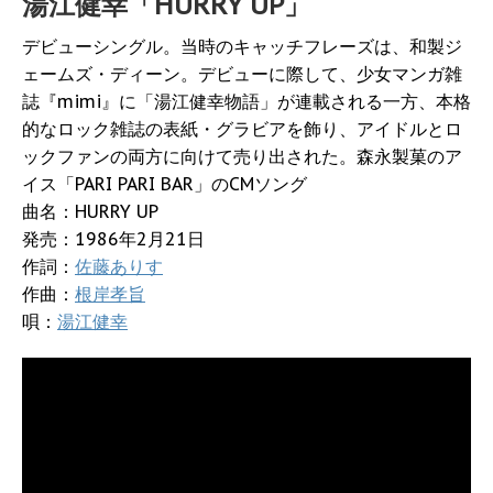
湯江健幸「HURRY UP」
デビューシングル。当時のキャッチフレーズは、和製ジ
ェームズ・ディーン。デビューに際して、少女マンガ雑
誌『mimi』に「湯江健幸物語」が連載される一方、本格
的なロック雑誌の表紙・グラビアを飾り、アイドルとロ
ックファンの両方に向けて売り出された。森永製菓のア
イス「PARI PARI BAR」のCMソング
曲名：HURRY UP
発売：1986年2月21日
作詞：
佐藤ありす
作曲：
根岸孝旨
唄：
湯江健幸