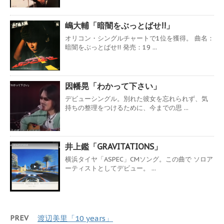
嶋大輔「暗闇をぶっとばせ!!」
オリコン・シングルチャートで1位を獲得。 曲名：
暗闇をぶっとばせ!! 発売：19 ...
因幡晃「わかって下さい」
デビューシングル。別れた彼女を忘れられず、気
持ちの整理をつけるために、今までの思 ...
井上鑑「GRAVITATIONS」
横浜タイヤ「ASPEC」CMソング。この曲で ソロア
ーティストとしてデビュー。 ...
PREV
渡辺美里「10 years」