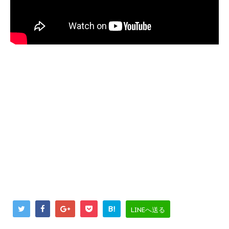
B!
LINEへ送る