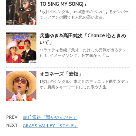
TO SING MY SONG)」
3枚目のシングル。戸城憲夫のペンによるナンバー
で、ファンの間でも人気の高い楽曲。 ...
兵藤ゆき&高田純次「Chance!心ときめ
いて」
バラエティ番組『天才・たけしの元気が出るテレ
ビ!!』イメージソング。各方面から「 ...
オヨネーズ「麦畑」
1枚目のシングル。東北弁のデュエット曲男女デュ
オ。農業をキーワードにした歌や人生 ...
PREV
朝丘雪路「雨がやんだら」
NEXT
GRASS VALLEY「STYLE」