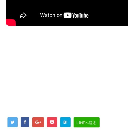
B!
LINEへ送る