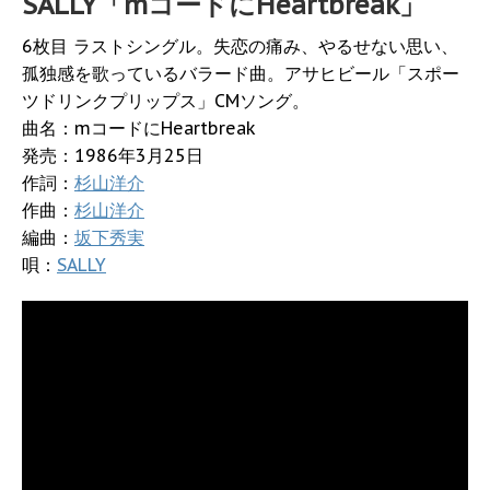
SALLY「mコードにHeartbreak」
6枚目 ラストシングル。失恋の痛み、やるせない思い、
孤独感を歌っているバラード曲。アサヒビール「スポー
ツドリンクプリップス」CMソング。
曲名：mコードにHeartbreak
発売：1986年3月25日
作詞：
杉山洋介
作曲：
杉山洋介
編曲：
坂下秀実
唄：
SALLY