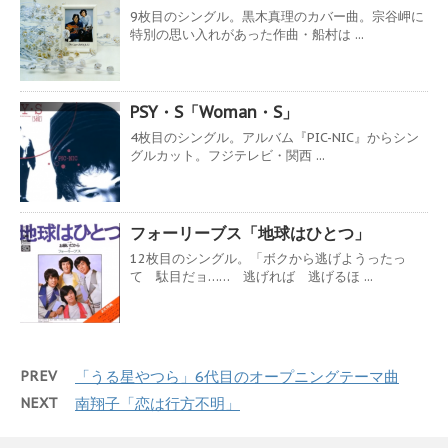
9枚目のシングル。黒木真理のカバー曲。宗谷岬に
特別の思い入れがあった作曲・船村は ...
PSY・S「Woman・S」
4枚目のシングル。アルバム『PIC-NIC』からシン
グルカット。フジテレビ・関西 ...
フォーリーブス「地球はひとつ」
12枚目のシングル。「ボクから逃げようったっ
て 駄目だョ…… 逃げれば 逃げるほ ...
PREV
「うる星やつら」6代目のオープニングテーマ曲
NEXT
南翔子「恋は行方不明」