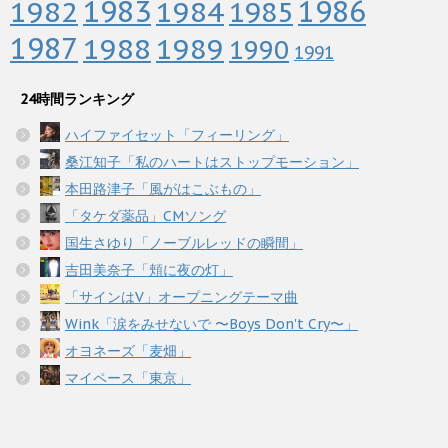
1983
1982
1984
1986
1985
1987
1988
1989
1990
1991
24時間ランキング
ハイファイセット「フィーリング」
桑江知子「私のハートはストップモーション」
本田路津子「風がはこぶもの」
「タケダ薬品」CMソング
国生さゆり「ノーブルレッドの瞬間」
吉田美奈子「頬に夜の灯」
「サインはV」オープニングテーマ曲
Wink「涙をみせないで 〜Boys Don't Cry〜」
オヨネーズ「麦畑」
マイペース「東京」