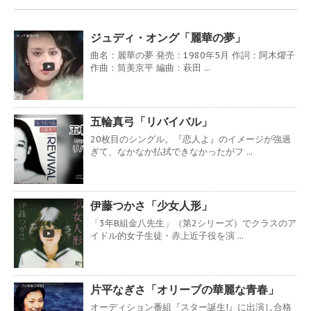
ジュディ・オング「麗華の夢」
曲名：麗華の夢 発売：1980年5月 作詞：阿木燿子
作曲：筒美京平 編曲：萩田 ...
五輪真弓「リバイバル」
20枚目のシングル。『恋人よ』のイメージが強過
ぎて、なかなか払拭できなかったがフ ...
伊藤つかさ「少女人形」
「3年B組金八先生」（第2シリーズ）でクラスのア
イドル的女子生徒・赤上近子役を演 ...
片平なぎさ「オリーブの華麗な青春」
オーディション番組『スター誕生!』に出演し合格