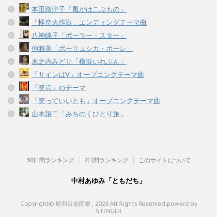
本田路津子「風がはこぶもの」
「怪奇大作戦」エンディングテーマ曲
八神純子「ポーラー・スター」
仲雅美「ポーリュシカ・ポーレ」
木之内みどり「横浜いれぶん」
「サインはV」オープニングテーマ曲
「笑点」のテーマ
「笑っていいとも」オープニングテーマ曲
山本譲二「みちのくひとり旅」
30日間ランキング
7日間ランキング
このサイトについて
中村あゆみ「ともだち」
Copyright© 昭和音楽図鑑 , 2026 All Rights Reserved.
powerd by
STINGER