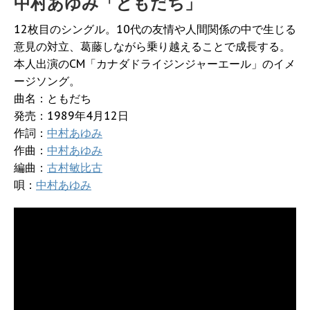
中村あゆみ「ともだち」
12枚目のシングル。10代の友情や人間関係の中で生じる
意見の対立、葛藤しながら乗り越えることで成長する。
本人出演のCM「カナダドライジンジャーエール」のイメ
ージソング。
曲名：ともだち
発売：1989年4月12日
作詞：
中村あゆみ
作曲：
中村あゆみ
編曲：
古村敏比古
唄：
中村あゆみ