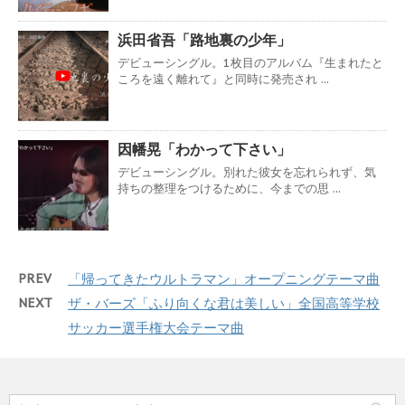
浜田省吾「路地裏の少年」
デビューシングル。1枚目のアルバム『生まれたと
ころを遠く離れて』と同時に発売され ...
因幡晃「わかって下さい」
デビューシングル。別れた彼女を忘れられず、気
持ちの整理をつけるために、今までの思 ...
PREV
「帰ってきたウルトラマン」オープニングテーマ曲
NEXT
ザ・バーズ「ふり向くな君は美しい」全国高等学校
サッカー選手権大会テーマ曲