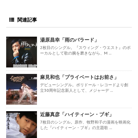
関連記事
湯原昌幸「雨のバラード」
2枚目のシングル。『スウィング・ウエスト』のボ
ーカルとして歌の腕を磨きながら、M ...
麻見和也「プライベートはお前さ」
デビューシングル。ポリドール・レコードより創
立30周年記念新人として、メジャーデ ...
近藤真彦「ハイティーン・ブギ」
7枚目のシングル。原作、牧野和子の漫画を映画化
した『ハイティーン・ブギ』の主題歌 ...