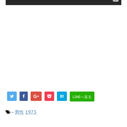
B!
LINEへ送る
-
男性
1973