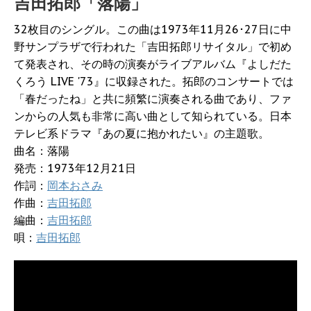
吉田拓郎「落陽」
32枚目のシングル。この曲は1973年11月26･27日に中
野サンプラザで行われた「吉田拓郎リサイタル」で初め
て発表され、その時の演奏がライブアルバム『よしだた
くろう LIVE '73』に収録された。拓郎のコンサートでは
「春だったね」と共に頻繁に演奏される曲であり、ファ
ンからの人気も非常に高い曲として知られている。日本
テレビ系ドラマ『あの夏に抱かれたい』の主題歌。
曲名：落陽
発売：1973年12月21日
作詞：
岡本おさみ
作曲：
吉田拓郎
編曲：
吉田拓郎
唄：
吉田拓郎