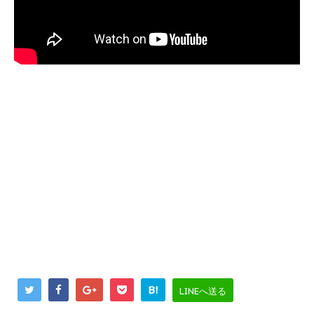
B!
LINEへ送る