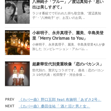
八神純子「ブルー」／渡辺真知子「思い
出は美しすぎて」
ラジオ番組でで行われた持ち歌交換、”渡辺真知
子”・”八神純子” が、お互いのお気 ...
小林明子、永井真理子、麗美、辛島美登
里「Merry Chrismas to You」
小林明子、永井真理子、麗美、辛島美登里4人が参
加した コンピレーション・アルバム ...
超豪華世代別貴重映像「恋のバカンス」
世代別の、贅沢なコラボです。 曲名：恋のバカン
ス 10代代表：松田聖子・河合奈保 ...
PREV
《カバー曲》野口五郎 feat 布施明「あずさ2号」
NEXT
《カバー曲》桑田佳祐「 酒と泪と男と女」