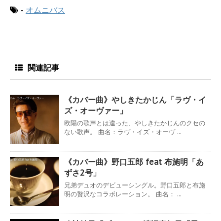
-
オムニバス
関連記事
《カバー曲》やしきたかじん「ラヴ・イ
ズ・オーヴァー」
欧陽の歌声とは違った、やしきたかじんのクセの
ない歌声。 曲名：ラヴ・イズ・オーヴ ...
《カバー曲》野口五郎 feat 布施明「あ
ずさ2号」
兄弟デュオのデビューシングル。野口五郎と布施
明の贅沢なコラボレーション。 曲名： ...