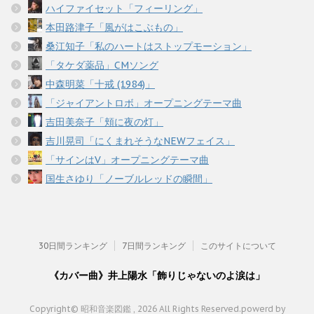
ハイファイセット「フィーリング」
本田路津子「風がはこぶもの」
桑江知子「私のハートはストップモーション」
「タケダ薬品」CMソング
中森明菜「十戒 (1984)」
「ジャイアントロボ」オープニングテーマ曲
吉田美奈子「頬に夜の灯」
吉川晃司「にくまれそうなNEWフェイス」
「サインはV」オープニングテーマ曲
国生さゆり「ノーブルレッドの瞬間」
30日間ランキング
7日間ランキング
このサイトについて
《カバー曲》井上陽水「飾りじゃないのよ涙は」
Copyright© 昭和音楽図鑑 , 2026 All Rights Reserved.
powerd by