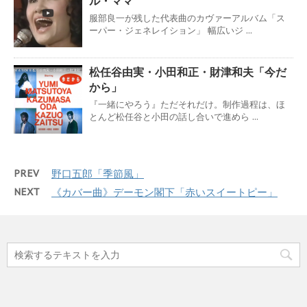
ル・ママ
服部良一が残した代表曲のカヴァーアルバム「ス
ーパー・ジェネレイション」 幅広いジ ...
松任谷由実・小田和正・財津和夫「今だ
から」
『一緒にやろう』ただそれだけ。制作過程は、ほ
とんど松任谷と小田の話し合いで進めら ...
PREV
野口五郎「季節風」
NEXT
《カバー曲》デーモン閣下「赤いスイートピー」