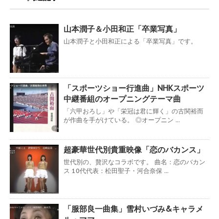
山本潤子＆小田和正「卒業写真」
山本潤子と小田和正による「卒業写真」です。
「スポーツショー行進曲」NHKスポーツ
中継番組のオープニングテーマ曲
「六甲おろし」や「栄冠は君に輝く」の古関裕而
が作曲を手がけている。 ◎オープニン ...
超豪華世代別貴重映像「恋のバカンス」
世代別の、贅沢なコラボです。 曲名：恋のバカン
ス 10代代表：松田聖子・河合奈保 ...
「服部良一曲集」雪村いづみ&キャラメ