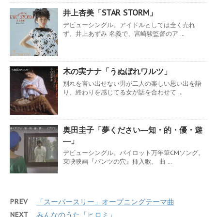
井上杏美「STAR STORM」
デビューシングル。アイドルとしては全く売れ
ず、井上あずみ 名義で、宮崎駿監督のア ...
木の実ナナ「うぬぼれワルツ」
別れを言い出せない男が二人の楽しい思い出を語
り、終わりを感じてる女が話を合わせて ...
奥田圭子「夢ください―知・的・優・遊
―」
デビューシングル。パイロット万年筆CMソング。
東映映画『パンツの穴』挿入歌。 曲 ...
PREV
「スーパースリー」オープニングテーマ曲
NEXT
みんなのうた「ヒロミ」