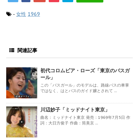
-
女性
1969
関連記事
初代コロムビア・ローズ「東京のバスガ
ール」
この「バスガール」のモデルは、路線バスの車掌
ではなく、はとバスのガイド嬢とされて ...
川辺妙子「ミッドナイト東京」
曲名：ミッドナイト東京 発売：1969年7月5日 作
詞：大日方俊子 作曲：筒美京 ...