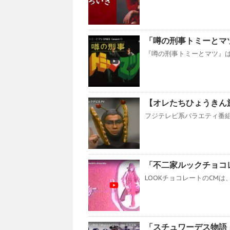
「噂の刑事トミーとマ
『噂の刑事トミーとマツ』は
【オレたちひょうきん
フジテレビ系バラエティ番組
「不二家ルックチョコ
LOOKチョコレートのCMは
「スチュワーデス物語