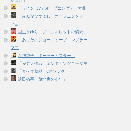
ション」
「サインはV」オープニングテーマ曲
「みんななかよし」オープニングテー
マ曲
国生さゆり「ノーブルレッドの瞬間」
「あしたのジョー」オープニングテー
マ曲
八神純子「ポーラー・スター」
「怪奇大作戦」エンディングテーマ曲
「タケダ薬品」CMソング
浜田省吾「路地裏の少年」