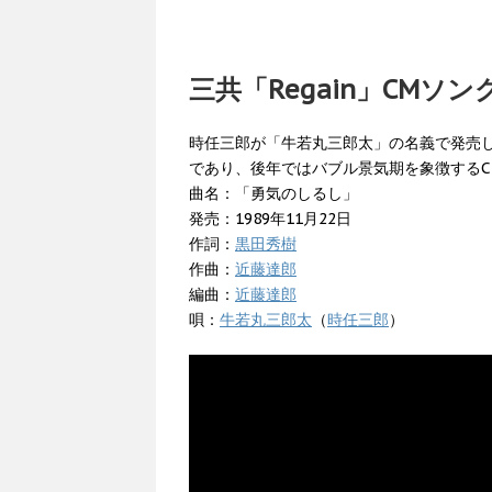
三共「Regain」CMソン
時任三郎が「牛若丸三郎太」の名義で発売し
であり、後年ではバブル景気期を象徴する
曲名：「勇気のしるし」
発売：1989年11月22日
作詞：
黒田秀樹
作曲：
近藤達郎
編曲：
近藤達郎
唄：
牛若丸三郎太
（
時任三郎
）