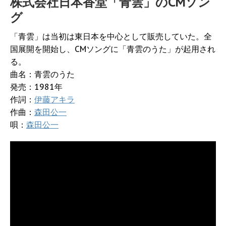
株式会社日本香堂「青雲」のCMソン
グ
「青雲」は当初は東日本を中心として販売していた。全
国展開を開始し、CMソングに「青雲のうた」が起用され
る。
曲名：青雲のうた
発売：1981年
作詞：
伊藤アキラ
作曲：
森田公一
唄：
森田公一