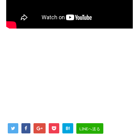
B!
LINEへ送る