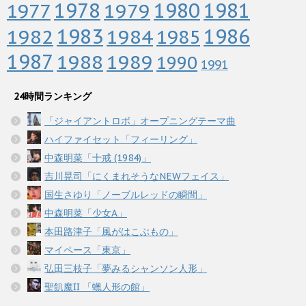
1978
1979
1980
1981
1977
1983
1982
1984
1986
1985
1987
1988
1989
1990
1991
24時間ランキング
「ジャイアントロボ」オープニングテーマ曲
ハイファイセット「フィーリング」
中森明菜「十戒 (1984)」
吉川晃司「にくまれそうなNEWフェイス」
国生さゆり「ノーブルレッドの瞬間」
中森明菜「少女A」
本田路津子「風がはこぶもの」
マイペース「東京」
弘田三枝子「夢みるシャンソン人形」
聖飢魔II 「蠟人形の館」