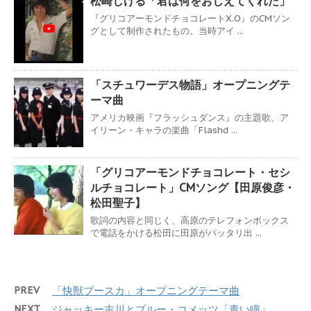
松崎しげる「君は何をおしえてくれた」
『グリコアーモンドチョコレートX.O』のCMソン
グとして制作されたもの。当時アイ ...
「スチュワーデス物語」オープニングテ
ーマ曲
アメリカ映画『フラッシュダンス』の主題歌、ア
イリーン・キャラの楽曲「Flashd ...
「グリコアーモンドチョコレート・セシ
ルチョコレート」CMソング【田原俊彦・
松田聖子】
歌詞の内容と同じく、高原のテレフォンボックス
で電話をかける松田に田原がバッタリ出 ...
PREV
「快獣ブースカ」オープニングテーマ曲
NEXT
ジャッキー吉川とブルー・コメッツ「青い瞳」