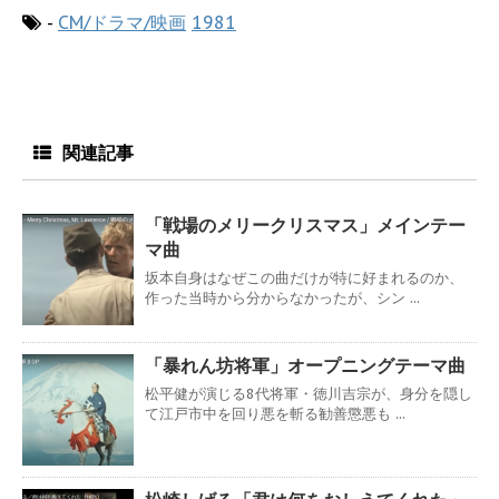
-
CM/ドラマ/映画
1981
関連記事
「戦場のメリークリスマス」メインテー
マ曲
坂本自身はなぜこの曲だけが特に好まれるのか、
作った当時から分からなかったが、シン ...
「暴れん坊将軍」オープニングテーマ曲
松平健が演じる8代将軍・徳川吉宗が、身分を隠し
て江戸市中を回り悪を斬る勧善懲悪も ...