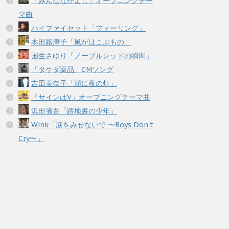
「みんななかよし」オープニングテー
マ曲
ハイファイセット「フィーリング」
本田路津子「風がはこぶもの」
国生さゆり「ノーブルレッドの瞬間」
「タケダ薬品」CMソング
吉田美奈子「頬に夜の灯」
「サインはV」オープニングテーマ曲
浜田省吾「路地裏の少年」
Wink「涙をみせないで 〜Boys Don't
Cry〜」