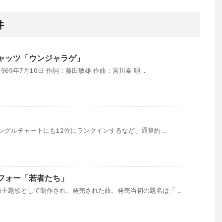
件
ャッツ「ウンジャラゲ」
69年7月10日 作詞：藤田敏雄 作曲：宮川泰 唄 ...
ングルチャートにも12位にランクインするなど、通算約 ...
フォー「若者たち」
主題歌として制作され、発売された曲。発売当初の題名は「 ...