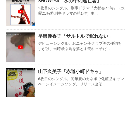
SHOW-YA「水の中の逃亡者」
5枚目のシングル。刑事ドラマ『大都会25時』（水
曜21時枠刑事ドラマの第1作）主 ...
早瀬優香子「サルトルで眠れない」
デビューシングル。おニャン子クラブ等の作詞を
手がけ、当時飛ぶ鳥を落とす売れっ子だ ...
山下久美子「赤道小町ドキッ」
6枚目のシングル。同年夏のカネボウ化粧品キャン
ペーンイメージソング。リリース当初 ...