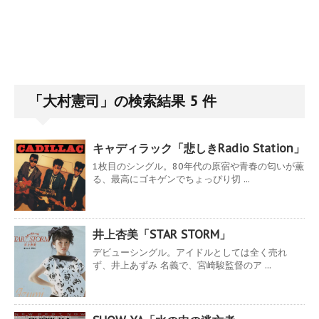
「大村憲司」の検索結果 5 件
キャディラック「悲しきRadio Station」
1枚目のシングル。80年代の原宿や青春の匂いが薫
る、最高にゴキゲンでちょっぴり切 ...
井上杏美「STAR STORM」
デビューシングル。アイドルとしては全く売れ
ず、井上あずみ 名義で、宮崎駿監督のア ...