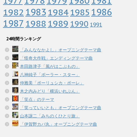
1978
1979
1980
1981
1977
1983
1982
1984
1986
1985
1987
1988
1989
1990
1991
24時間ランキング
「みんななかよし」オープニングテーマ曲
「怪奇大作戦」エンディングテーマ曲
本田路津子「風がはこぶもの」
八神純子「ポーラー・スター」
仲雅美「ポーリュシカ・ポーレ」
木之内みどり「横浜いれぶん」
「笑点」のテーマ
「笑っていいとも」オープニングテーマ曲
山本譲二「みちのくひとり旅」
「伊賀野カバ丸」オープニングテーマ曲