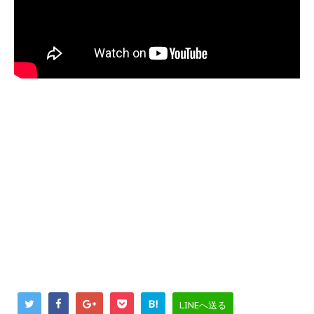
B!
LINEへ送る