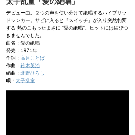
太子乱童「愛の絶唱」
デビュー曲。２つの声を使い分けて絶唱するハイブリッ
ドシンガー。サビに入ると『スイッチ』が入り突然豹変
する 熱のこもったまさに ”愛の絶唱”。ヒットには結びつ
きませんでした。
曲名：愛の絶唱
発売：1971年
作詞：
高月ことば
作曲：
鈴木英治
編曲：
北野ひろし
唄：
太子乱童