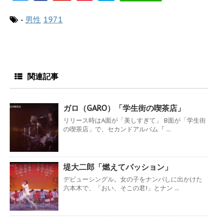
-
男性
1971
関連記事
ガロ（GARO）「学生街の喫茶店」
リリース時はA面が「美しすぎて」 B面が「学生街
の喫茶店」で、セカンドアルバム『 ...
堤大二郎「燃えてパッション」
デビューシングル。女の子をナンパしに出かけた
六本木で、「おい、そこの君!」とナン ...