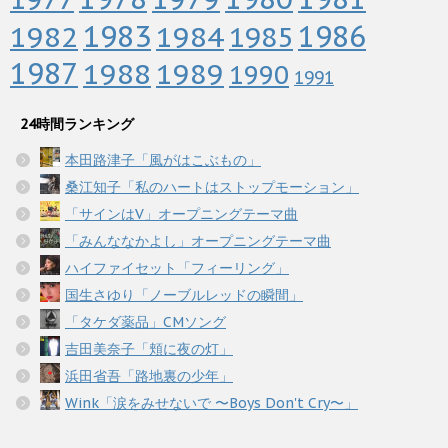
1983
1982
1984
1986
1985
1987
1988
1989
1990
1991
24時間ランキング
本田路津子「風がはこぶもの」
桑江知子「私のハートはストップモーション」
「サインはV」オープニングテーマ曲
「みんななかよし」オープニングテーマ曲
ハイファイセット「フィーリング」
国生さゆり「ノーブルレッドの瞬間」
「タケダ薬品」CMソング
吉田美奈子「頬に夜の灯」
浜田省吾「路地裏の少年」
Wink「涙をみせないで 〜Boys Don't Cry〜」