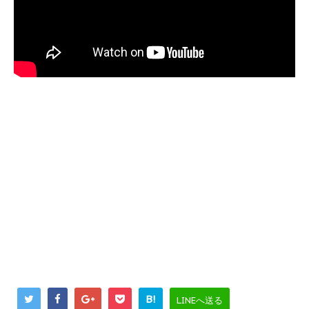
B!
LINEへ送る