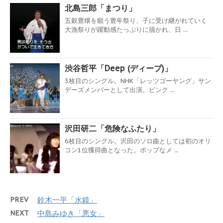
北島三郎「まつり」
五穀豊穣を願う豊年祭り、子に受け継がれていく
大漁祭りが躍動感たっぷりに描かれ、日 ...
渋谷哲平「Deep (ディープ)」
3枚目のシングル。NHK「レッツゴーヤング」サン
デーズメンバーとして出演。ピンク ...
沢田研二「危険なふたり」
6枚目のシングル。沢田のソロ曲としては初のオリ
コン1位獲得曲となった。ポップなメ ...
PREV
鈴木一平「水鏡」
NEXT
中島みゆき「悪女」